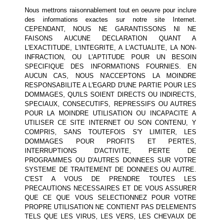
Nous mettrons raisonnablement tout en oeuvre pour inclure
des informations exactes sur notre site Internet.
CEPENDANT, NOUS NE GARANTISSONS NI NE
FAISONS AUCUNE DECLARATION QUANT A
L'EXACTITUDE, L'INTEGRITE, A L'ACTUALITE, LA NON-
INFRACTION, OU L'APTITUDE POUR UN BESOIN
SPECIFIQUE DES INFORMATIONS FOURNIES. EN
AUCUN CAS, NOUS N'ACCEPTONS LA MOINDRE
RESPONSABILITE A L'EGARD D'UNE PARTIE POUR LES
DOMMAGES, QU'ILS SOIENT DIRECTS OU INDIRECTS,
SPECIAUX, CONSECUTIFS, REPRESSIFS OU AUTRES
POUR LA MOINDRE UTILISATION OU INCAPACITE A
UTILISER CE SITE INTERNET OU SON CONTENU, Y
COMPRIS, SANS TOUTEFOIS S'Y LIMITER, LES
DOMMAGES POUR PROFITS ET PERTES,
INTERRUPTIONS D'ACTIVITE, PERTE DE
PROGRAMMES OU D'AUTRES DONNEES SUR VOTRE
SYSTEME DE TRAITEMENT DE DONNEES OU AUTRE.
C'EST A VOUS DE PRENDRE TOUTES LES
PRECAUTIONS NECESSAIRES ET DE VOUS ASSURER
QUE CE QUE VOUS SELECTIONNEZ POUR VOTRE
PROPRE UTILISATION NE CONTIENT PAS D'ELEMENTS
TELS QUE LES VIRUS, LES VERS, LES CHEVAUX DE