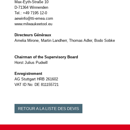
Max-Eyth-Straße 10
D-71364 Winnenden
Tel.: +49 7195 12-0
aewinfo@tti-emea.com
www.milwaukeetool.eu
Directeurs Généraux
Amelia Mirone, Martin Landherr, Thomas Adler, Bodo Sobke
Chairman of the Supervisory Board
Horst Julius Pudwill
Enregistrement
AG Stuttgart HRB 261602
VAT ID No: DE 811155721
RETOUR A LA LISTE DES DEVIS