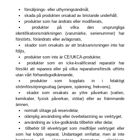
försäljnings- eller uthyrningsändmål,
skada på produkten orsakad av bristande underhåll,
produkter som har ändrats eller modifierats,
produkter på vilka den ursprungliga
identifikationsmärkningen (varumärke, serienummer) har
förstörts, förändrats eller avlägsnats,
skador som orsakats av att bruksanvisningen inte har
följts,
produkter som inte är CE/UKCA-produkter,
produkter som en icke-kvalificerad reparatör har
försökt att reparera eller på vilka reparationsförsök utförts
utan vårt förhandsgodkännande,
produkter som kopplats in i felaktigt
strömförsörjningsuttag (ampere, spänning, frekvens),
skador som orsakats av yttre påverkan (vatten,
kemikalier, fysisk påverkan, stötar) eller av främmande
ämnen,
normalt slitage på reservdelar,
olämplig användning eller överbelastning av verktyget,
användning av icke-godkända tillbehör eller delar,
tillbehör till elverktyget som medföljer verktyget eller
som har köpts separat. Undantaget omfattar, men är inte