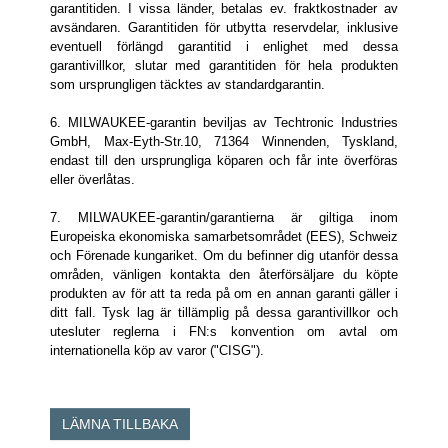
garantitiden. I vissa länder, betalas ev. fraktkostnader av
avsändaren. Garantitiden för utbytta reservdelar, inklusive
eventuell förlängd garantitid i enlighet med dessa
garantivillkor, slutar med garantitiden för hela produkten
som ursprungligen täcktes av standardgarantin.
6. MILWAUKEE-garantin beviljas av Techtronic Industries
GmbH, Max-Eyth-Str.10, 71364 Winnenden, Tyskland,
endast till den ursprungliga köparen och får inte överföras
eller överlåtas.
7. MILWAUKEE-garantin/garantierna är giltiga inom
Europeiska ekonomiska samarbetsområdet (EES), Schweiz
och Förenade kungariket. Om du befinner dig utanför dessa
områden, vänligen kontakta den återförsäljare du köpte
produkten av för att ta reda på om en annan garanti gäller i
ditt fall. Tysk lag är tillämplig på dessa garantivillkor och
utesluter reglerna i FN:s konvention om avtal om
internationella köp av varor ("CISG").
LÄMNA TILLBAKA