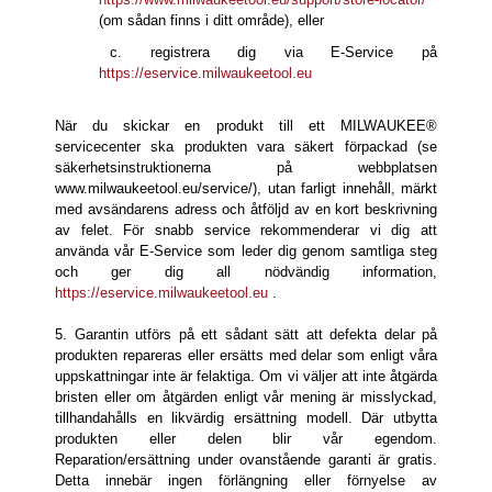
(om sådan finns i ditt område), eller
c. registrera dig via E-Service på
https://eservice.milwaukeetool.eu
När du skickar en produkt till ett MILWAUKEE®
servicecenter ska produkten vara säkert förpackad (se
säkerhetsinstruktionerna på webbplatsen
www.milwaukeetool.eu/service/), utan farligt innehåll, märkt
med avsändarens adress och åtföljd av en kort beskrivning
av felet. För snabb service rekommenderar vi dig att
använda vår E-Service som leder dig genom samtliga steg
och ger dig all nödvändig information,
https://eservice.milwaukeetool.eu
.
5. Garantin utförs på ett sådant sätt att defekta delar på
produkten repareras eller ersätts med delar som enligt våra
uppskattningar inte är felaktiga. Om vi väljer att inte åtgärda
bristen eller om åtgärden enligt vår mening är misslyckad,
tillhandahålls en likvärdig ersättning modell. Där utbytta
produkten eller delen blir vår egendom.
Reparation/ersättning under ovanstående garanti är gratis.
Detta innebär ingen förlängning eller förnyelse av