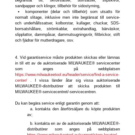
begränsat till, skruvsatser, borrsatser, slipskivor,
sandpapper och klingor, tillbehör för sidostyrning,
komponenter (delar och tillbehör) som utsatts för
normalt slitage, inklusive men inte begränsat till service-
och underhållssatser, kolborstar, kullager, chuckar, SDS-
borrsatshållare, strömkablar, extrahandtag, bärväskor,
slipplattor, dammpåsar, dammutsugningsrör, filtbrickor, stift
och fjädrar för mutterdragare, osv.
4. Vid garantiservice måste produkten skickas eller lämnas
in till ett av de auktoriserade MILWAUKEE® servicecenter
som anges på webbplatsen
https://www.milwaukeetool.eu/header/service/find-a-service-
center/
. I vissa länder åtar sig vissa auktoriserade
MILWAUKEE®-distributörer att skicka produkten till
MILWAUKEE®-servicecentret/-servicecentren.
Du kan begära service enligt garantin genom att:
a. kontakta den återförsäljare du köpte produkten
av;
b. kontakta en av de auktoriserade MILWAUKEE®-
distributörer som anges på webbplatsen
https://www.milwaukeetool.eu/support/store-locator/