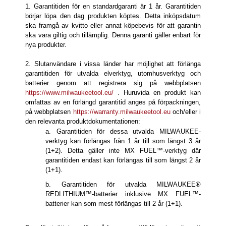
1. Garantitiden för en standardgaranti är 1 år. Garantitiden
börjar löpa den dag produkten köptes. Detta inköpsdatum
ska framgå av kvitto eller annat köpebevis för att garantin
ska vara giltig och tillämplig. Denna garanti gäller enbart för
nya produkter.
2. Slutanvändare i vissa länder har möjlighet att förlänga
garantitiden för utvalda elverktyg, utomhusverktyg och
batterier genom att registrera sig på webbplatsen
https://www.milwaukeetool.eu/
. Huruvida en produkt kan
omfattas av en förlängd garantitid anges på förpackningen,
på webbplatsen
https://warranty.milwaukeetool.eu
och/eller i
den relevanta produktdokumentationen:
a. Garantitiden för dessa utvalda MILWAUKEE-
verktyg kan förlängas från 1 år till som längst 3 år
(1+2). Detta gäller inte MX FUEL™-verktyg där
garantitiden endast kan förlängas till som längst 2 år
(1+1).
b. Garantitiden för utvalda MILWAUKEE®
REDLITHIUM™-batterier inklusive MX FUEL™-
batterier kan som mest förlängas till 2 år (1+1).