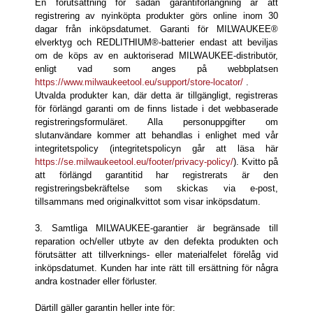
En förutsättning för sådan garantiförlängning är att
registrering av nyinköpta produkter görs online inom 30
dagar från inköpsdatumet. Garanti för MILWAUKEE®
elverktyg och REDLITHIUM®-batterier endast att beviljas
om de köps av en auktoriserad MILWAUKEE-distributör,
enligt vad som anges på webbplatsen
https://www.milwaukeetool.eu/support/store-locator/
.
Utvalda produkter kan, där detta är tillgängligt, registreras
för förlängd garanti om de finns listade i det webbaserade
registreringsformuläret. Alla personuppgifter om
slutanvändare kommer att behandlas i enlighet med vår
integritetspolicy (integritetspolicyn går att läsa här
https://se.milwaukeetool.eu/footer/privacy-policy/
). Kvitto på
att förlängd garantitid har registrerats är den
registreringsbekräftelse som skickas via e-post,
tillsammans med originalkvittot som visar inköpsdatum.
3. Samtliga MILWAUKEE-garantier är begränsade till
reparation och/eller utbyte av den defekta produkten och
förutsätter att tillverknings- eller materialfelet förelåg vid
inköpsdatumet. Kunden har inte rätt till ersättning för några
andra kostnader eller förluster.
Därtill gäller garantin heller inte för: