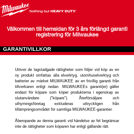
Välkommen till hemsidan för 3 års förlängd garanti
registrering för Milwaukee
GARANTIVILLKOR
Utöver de lagstadgade rättigheter som följer vid köp av en
ny produkt omfattas alla elverktyg, utomhuselverktyg och
batterier av märket MILWAUKEE av en frivillig garanti från
tillverkaren enligt nedan. MILWAUKEEs garanti(er) gäller
endast för köpare som köper produkterna i egenskap av
slutanvändare ("köpare"). Återförsäljare och
uthyrningsföretag exkluderas uttryckligen från
tillämpningsområdet för samtliga MILWAUKEE-garantier.
Åberopande av denna garanti vid händelse av fel begränsar
inte de rättigheter som köparen har enligt gällande rätt.